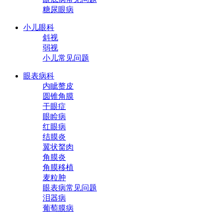
糖尿眼病
小儿眼科
斜视
弱视
小儿常见问题
眼表病科
内眦赘皮
圆锥角膜
干眼症
眼睑病
红眼病
结膜炎
翼状胬肉
角膜炎
角膜移植
麦粒肿
眼表病常见问题
泪器病
葡萄膜病