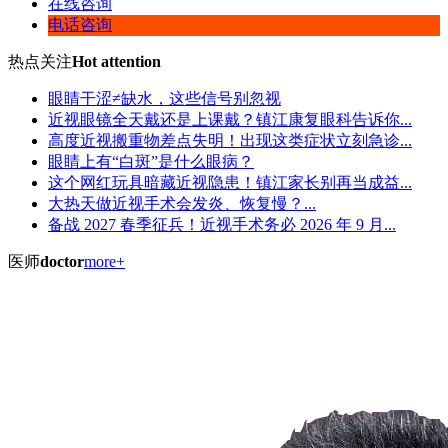
在线咨询
电话咨询
热点关注
Hot attention
眼睛干涩≠缺水，这些信号别忽视
近视眼镜全天戴还是上课戴？镇江康复眼科告诉你...
高度近视搬重物差点失明！出现这类症状立刻急诊...
眼睛上有“白斑”是什么眼病？
这个网红玩具暗藏近视隐患！镇江家长别再当成益...
大热天做近视手术会发炎、恢复慢？...
备战 2027 春季征兵！近视手术务必 2026 年 9 月...
医师
doctor
more+