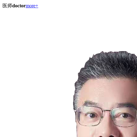
医师
doctor
more+