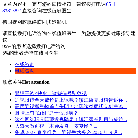
文章内容不一定与您的病情相符，建议拨打电话
0511-
83813821
直接咨询在线值班医生。
德国视网膜脉络膜同步造影机
请直接拨打电话咨询在线值班医生，为您提供更多健康指导建
议！
95%的患者选择拨打电话咨询
5%的患者选择在线问医生
在线咨询
电话咨询
热点关注
Hot attention
眼睛干涩≠缺水，这些信号别忽视
近视眼镜全天戴还是上课戴？镇江康复眼科告诉你...
高度近视搬重物差点失明！出现这类症状立刻急诊...
眼睛上有“白斑”是什么眼病？
这个网红玩具暗藏近视隐患！镇江家长别再当成益...
大热天做近视手术会发炎、恢复慢？...
备战 2027 春季征兵！近视手术务必 2026 年 9 月...