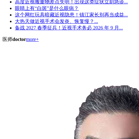
高度近视搬重物差点失明！出现这类症状立刻急诊...
眼睛上有“白斑”是什么眼病？
这个网红玩具暗藏近视隐患！镇江家长别再当成益...
大热天做近视手术会发炎、恢复慢？...
备战 2027 春季征兵！近视手术务必 2026 年 9 月...
医师
doctor
more+